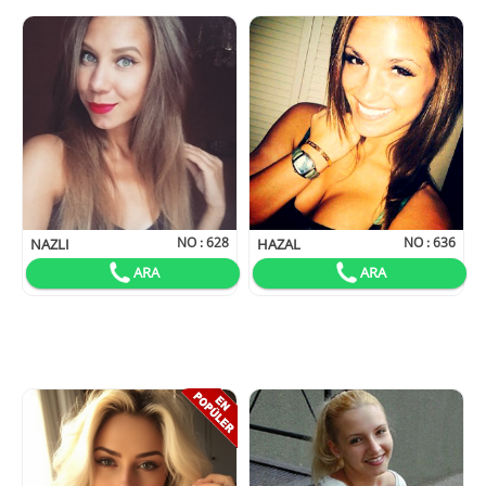
NO :
628
NO :
636
NAZLI
HAZAL
ARA
ARA