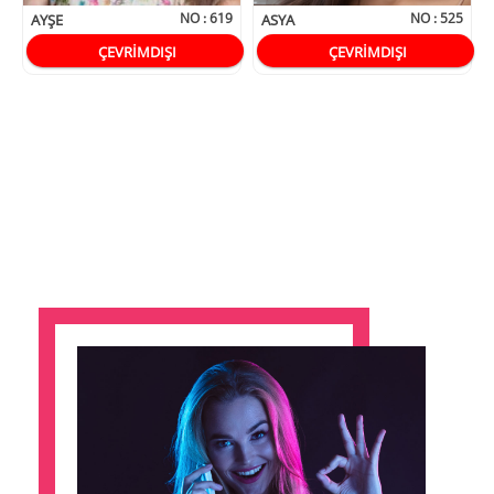
NO :
619
NO :
525
AYŞE
ASYA
ÇEVRİMDIŞI
ÇEVRİMDIŞI