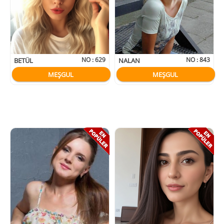
NO :
629
NO :
843
BETÜL
NALAN
MEŞGUL
MEŞGUL