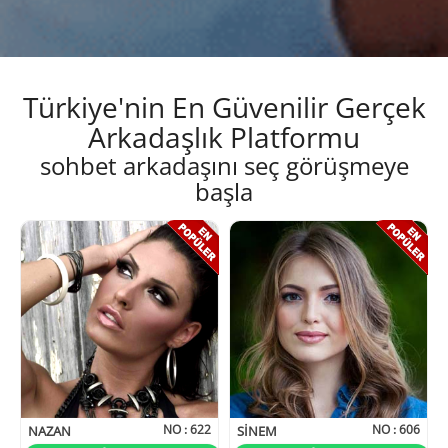
Türkiye'nin En Güvenilir Gerçek
Arkadaşlık Platformu
sohbet arkadaşını seç görüşmeye
başla
NO :
622
NO :
606
NAZAN
SINEM