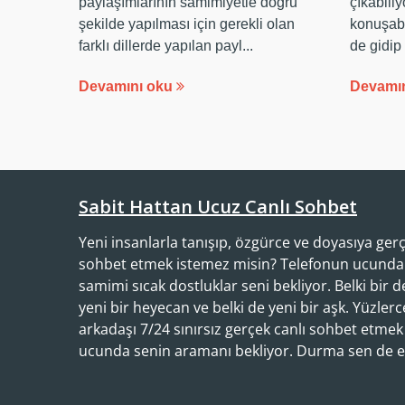
paylaşımlarının samimiyetle doğru
çıkabili
şekilde yapılması için gerekli olan
konuşabi
farklı dillerde yapılan payl...
de gidip
Devamını oku
Devamı
Sabit Hattan Ucuz Canlı Sohbet
Yeni insanlarla tanışıp, özgürce ve doyasıya gerç
sohbet etmek istemez misin? Telefonun ucunda 
samimi sıcak dostluklar seni bekliyor. Belki bir de
yeni bir heyecan ve belki de yeni bir aşk. Yüzler
arkadaşı 7/24 sınırsız gerçek canlı sohbet etmek
ucunda senin aramanı bekliyor. Durma sen de eğ