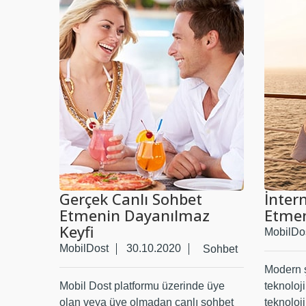
Gerçek Canlı Sohbet
İnter
Etmenin Dayanılmaz
Etmen
Keyfi
MobilDo
MobilDost
30.10.2020
Sohbet
Modern şe
Mobil Dost platformu üzerinde üye
teknoloji
olan veya üye olmadan canlı sohbet
teknoloji