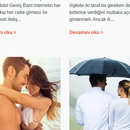
Mobil Geniş Bant internetin her
ilişkide iki taraf da gereken d
kıp her cebe girmesi ile
birbirine verdiğini mutlaka aç
sli iletiş...
göstermeli. Ancak ili...
nı oku
Devamını oku