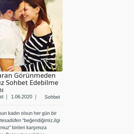
ran Görünmeden
sız Sohbet Edebilme
ı
st
1.06.2020
Sohbet
sun kadın olsun her gün bir
 tesadüfen “beğendiğimiz,ilgi
uz” birileri karşımıza