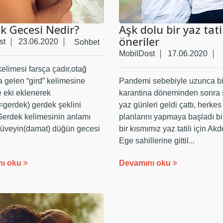
k Gecesi Nedir?
Aşk dolu bir yaz tatil
öneriler
st
23.06.2020
Sohbet
MobilDost
17.06.2020
elimesi farsça çadır,otağ
 gelen “gird” kelimesine
Pandemi sebebiyle uzunca bi
 eki eklenerek
karantina döneminden sonra 
=gerdek) gerdek şeklini
yaz günleri geldi çattı, herkes 
.Gerdek kelimesinin anlamı
planlarını yapmaya başladı bi
güveyin(damat) düğün gecesi
bir kısmımız yaz tatili için Ak
Ege sahillerine gittil...
nı oku
Devamını oku