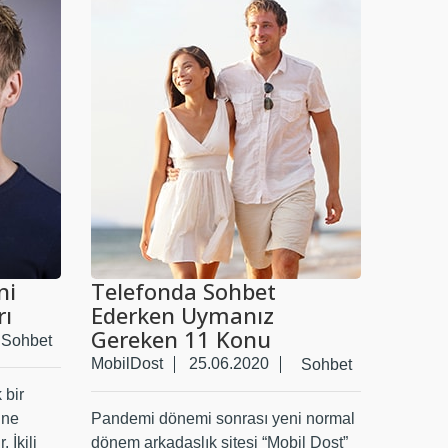
ni
Telefonda Sohbet
rı
Ederken Uymanız
Gereken 11 Konu
Sohbet
MobilDost
25.06.2020
Sohbet
 bir
ine
Pandemi dönemi sonrası yeni normal
 İkili
dönem arkadaşlık sitesi “Mobil Dost”