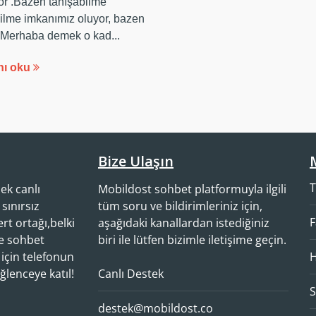
yor .Bazen tanışabilme
lme imkanımız oluyor, bazen
 Merhaba demek o kad...
nı oku
Bize Ulaşın
ek canlı
Mobildost sohbet platformuyla ilgili
sınırsız
tüm soru ve bildirimleriniz için,
F
rt ortağı,belki
aşağıdaki kanallardan istediğiniz
ce sohbet
biri ile lütfen bizimle iletişime geçin.
 için telefonun
H
lenceye katıl!
Canlı Destek
S
destek@mobildost.co