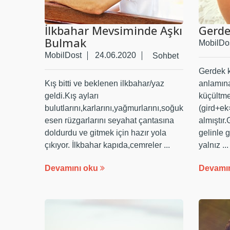
İlkbahar Mevsiminde Aşkı
Gerde
Bulmak
MobilDo
MobilDost
24.06.2020
Sohbet
Gerdek k
Kış bitti ve beklenen ilkbahar/yaz
anlamına
geldi.Kış ayları
küçültme
bulutlarını,karlarını,yağmurlarını,soğuk
(gird+ek
esen rüzgarlarını seyahat çantasına
almıştır
doldurdu ve gitmek için hazır yola
gelinle 
çıkıyor. İlkbahar kapıda,cemreler ...
yalnız ...
Devamını oku
Devamı