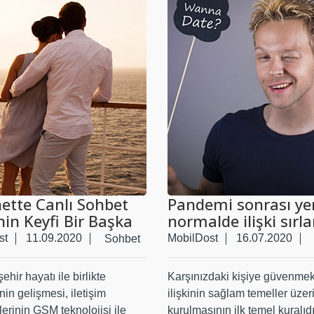
nette Canlı Sohbet
Pandemi sonrası ye
in Keyfi Bir Başka
normalde ilişki sırla
st
11.09.2020
MobilDost
16.07.2020
Sohbet
hir hayatı ile birlikte
Karşınızdaki kişiye güvenmek
nin gelişmesi, iletişim
ilişkinin sağlam temeller üzer
lerinin GSM teknolojisi ile
kurulmasının ilk temel kuralıdır.