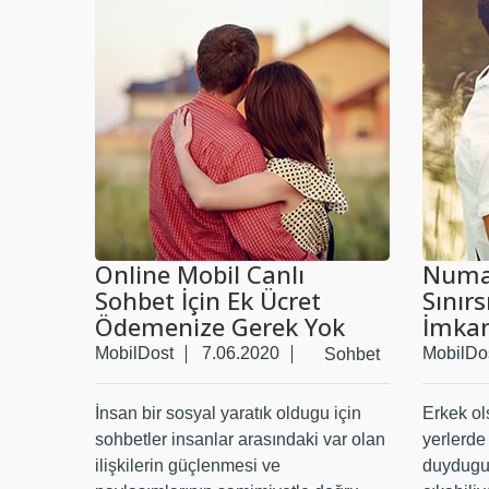
Online Mobil Canlı
Numa
Sohbet İçin Ek Ücret
Sınır
Ödemenize Gerek Yok
İmkan
MobilDost
7.06.2020
MobilDo
Sohbet
İnsan bir sosyal yaratık oldugu için
Erkek ol
sohbetler insanlar arasındaki var olan
yerlerde
ilişkilerin güçlenmesi ve
duydugum