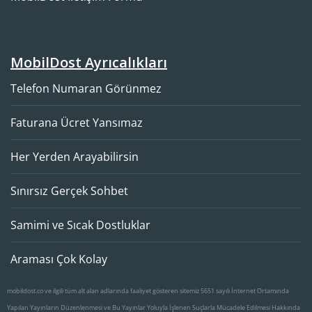
Mobil
Dost
Ayrıcalıkları
Telefon Numaran Görünmez
Faturana Ücret Yansımaz
Her Yerden Arayabilirsin
Sınırsız Gerçek Sohbet
Samimi ve Sıcak Dostluklar
Araması Çok Kolay
mobildost.co ve ilgili tüm alt alan adlarında faaliyet gösteren sitemiz 5651 sayılı İnternet Ortamında
Yapılan Yayınların Düzenlenmesi ve Bu Yayınlar Yoluyla İşlenen Suçlarla Mücadele Edilmesi Hakkında