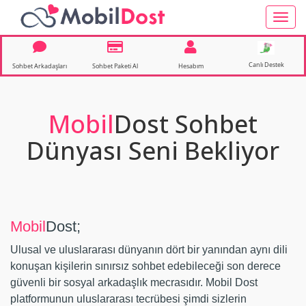
Toggl
navig
Canlı Destek
Sohbet Arkadaşları
Sohbet Paketi Al
Hesabım
Mobil
Dost Sohbet
Dünyası Seni Bekliyor
Mobil
Dost;
Ulusal ve uluslararası dünyanın dört bir yanından aynı dili
konuşan kişilerin sınırsız sohbet edebileceği son derece
güvenli bir sosyal arkadaşlık mecrasıdır. Mobil Dost
platformunun uluslararası tecrübesi şimdi sizlerin