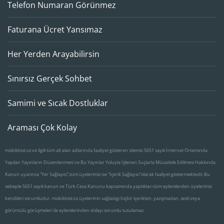
Telefon Numaran Görünmez
Faturana Ücret Yansımaz
Her Yerden Arayabilirsin
Sınırsız Gerçek Sohbet
Samimi ve Sıcak Dostluklar
Araması Çok Kolay
mobildost.co ve ilgili tüm alt alan adlarında faaliyet gösteren sitemiz 5651 sayılı İnternet Ortamında
Yapılan Yayınların Düzenlenmesi ve Bu Yayınlar Yoluyla İşlenen Suçlarla Mücadele Edilmesi Hakkında
Kanun uyarınca “Yer Sağlayıcı”,tüm üyelerimiz ise “İçerik Sağlayıcı”olarak faaliyet göstermektedir.Bu
sebeple 5651 sayılı kanun ve Türk Ceza Kanunu kapsamında yaptıkları tüm eylemlerden üyelerimiz
kendileri sorumludur. mobildost.co üyelerinin sağladıgı hiçbir içerikten, yazışmadan, sesli veya
görüntülü görüşmeleri ile eylemlerinden dolayı sorumlu tutulamaz.