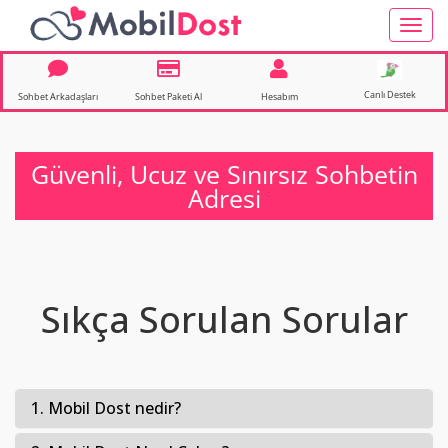
Toggl
navig
Canlı Destek
Sohbet Arkadaşları
Sohbet Paketi Al
Hesabım
Güvenli, Ucuz ve Sınırsız Sohbetin
Adresi
Sıkça Sorulan Sorular
1. Mobil Dost nedir?